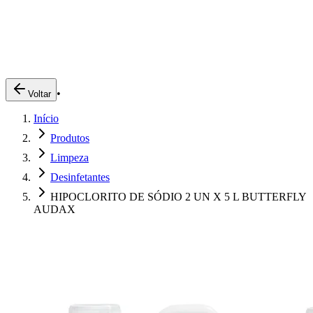
Produtos
Clientes
Descreva o que você está procurando
A Impakto
Pedidos Online
•
Voltar
Trabalhe Conosco
Início
Login
Produtos
Limpeza
Desinfetantes
HIPOCLORITO DE SÓDIO 2 UN X 5 L BUTTERFLY
AUDAX