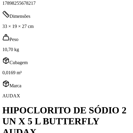
17898255678217
Dimensões
33 × 19 × 27 cm
Peso
10,70 kg
Cubagem
0,0169 m³
Marca
AUDAX
HIPOCLORITO DE SÓDIO 2
UN X 5 L BUTTERFLY
AUDAX