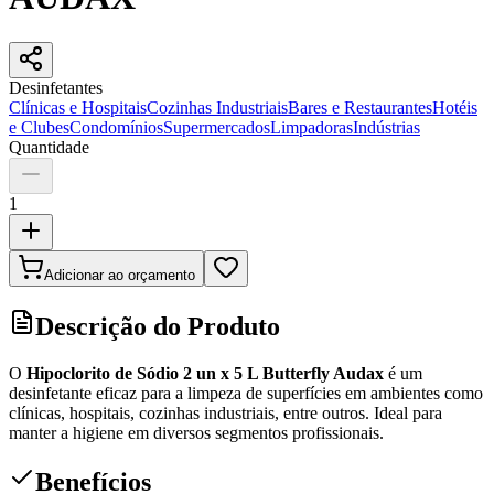
Desinfetantes
Clínicas e Hospitais
Cozinhas Industriais
Bares e Restaurantes
Hotéis
e Clubes
Condomínios
Supermercados
Limpadoras
Indústrias
Quantidade
1
Adicionar ao orçamento
Descrição do Produto
O
Hipoclorito de Sódio 2 un x 5 L Butterfly Audax
é um
desinfetante eficaz para a limpeza de superfícies em ambientes como
clínicas, hospitais, cozinhas industriais, entre outros. Ideal para
manter a higiene em diversos segmentos profissionais.
Benefícios