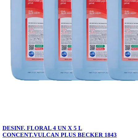
DESINF. FLORAL 4 UN X 5 L
CONCENT.VULCAN PLUS BECKER 1843