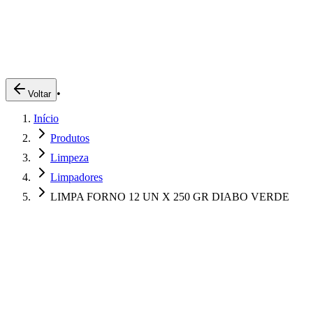
Produtos
Clientes
Descreva o que você está procurando
A Impakto
Pedidos Online
•
Voltar
Trabalhe Conosco
Início
Login
Produtos
Limpeza
Limpadores
LIMPA FORNO 12 UN X 250 GR DIABO VERDE