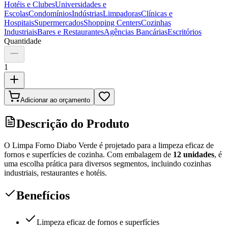
Hotéis e Clubes
Universidades e
Escolas
Condomínios
Indústrias
Limpadoras
Clínicas e
Hospitais
Supermercados
Shopping Centers
Cozinhas
Industriais
Bares e Restaurantes
Agências Bancárias
Escritórios
Quantidade
1
Adicionar ao orçamento
Descrição do Produto
O Limpa Forno Diabo Verde é projetado para a limpeza eficaz de
fornos e superfícies de cozinha. Com embalagem de
12 unidades
, é
uma escolha prática para diversos segmentos, incluindo cozinhas
industriais, restaurantes e hotéis.
Benefícios
Limpeza eficaz de fornos e superfícies