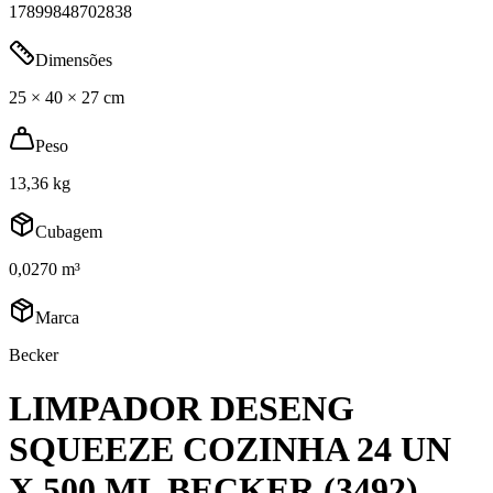
17899848702838
Dimensões
25 × 40 × 27 cm
Peso
13,36 kg
Cubagem
0,0270 m³
Marca
Becker
LIMPADOR DESENG
SQUEEZE COZINHA 24 UN
X 500 ML BECKER (3492)