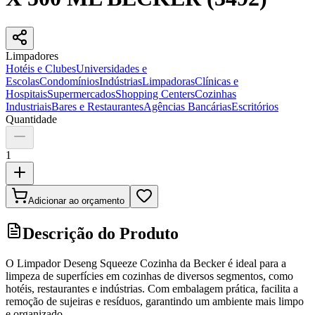
Limpadores
Hotéis e Clubes
Universidades e
Escolas
Condomínios
Indústrias
Limpadoras
Clínicas e
Hospitais
Supermercados
Shopping Centers
Cozinhas
Industriais
Bares e Restaurantes
Agências Bancárias
Escritórios
Quantidade
1
Adicionar ao orçamento
Descrição do Produto
O Limpador Deseng Squeeze Cozinha da Becker é ideal para a
limpeza de superfícies em cozinhas de diversos segmentos, como
hotéis, restaurantes e indústrias. Com embalagem prática, facilita a
remoção de sujeiras e resíduos, garantindo um ambiente mais limpo
e organizado.