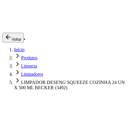
Produtos
Clientes
Descreva o que você está procurando
A Impakto
Pedidos Online
•
Voltar
Trabalhe Conosco
Início
Login
Produtos
Limpeza
Limpadores
LIMPADOR DESENG SQUEEZE COZINHA 24 UN
X 500 ML BECKER (3492)