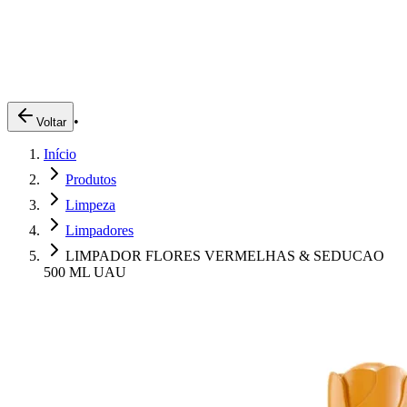
Produtos
Clientes
Descreva o que você está procurando
A Impakto
Pedidos Online
•
Voltar
Trabalhe Conosco
Início
Login
Produtos
Limpeza
Limpadores
LIMPADOR FLORES VERMELHAS & SEDUCAO
500 ML UAU