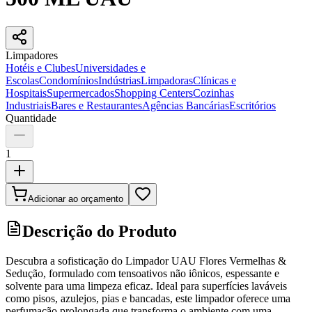
Limpadores
Hotéis e Clubes
Universidades e
Escolas
Condomínios
Indústrias
Limpadoras
Clínicas e
Hospitais
Supermercados
Shopping Centers
Cozinhas
Industriais
Bares e Restaurantes
Agências Bancárias
Escritórios
Quantidade
1
Adicionar ao orçamento
Descrição do Produto
Descubra a sofisticação do Limpador UAU Flores Vermelhas &
Sedução, formulado com tensoativos não iônicos, espessante e
solvente para uma limpeza eficaz. Ideal para superfícies laváveis
como pisos, azulejos, pias e bancadas, este limpador oferece uma
perfumação prolongada que transforma o ambiente com uma