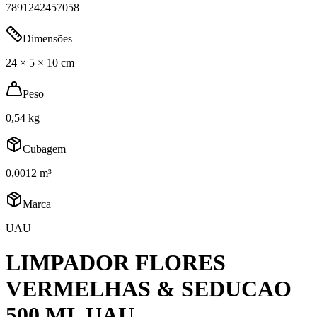
7891242457058
Dimensões
24 × 5 × 10 cm
Peso
0,54 kg
Cubagem
0,0012 m³
Marca
UAU
LIMPADOR FLORES
VERMELHAS & SEDUCAO
500 ML UAU