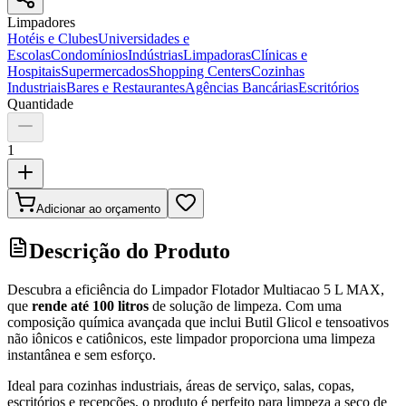
Limpadores
Hotéis e Clubes
Universidades e
Escolas
Condomínios
Indústrias
Limpadoras
Clínicas e
Hospitais
Supermercados
Shopping Centers
Cozinhas
Industriais
Bares e Restaurantes
Agências Bancárias
Escritórios
Quantidade
1
Adicionar ao orçamento
Descrição do Produto
Descubra a eficiência do Limpador Flotador Multiacao 5 L MAX,
que
rende até 100 litros
de solução de limpeza. Com uma
composição química avançada que inclui Butil Glicol e tensoativos
não iônicos e catiônicos, este limpador proporciona uma limpeza
instantânea e sem esforço.
Ideal para cozinhas industriais, áreas de serviço, salas, copas,
escritórios e recepções, o produto é perfeito para limpeza a seco de