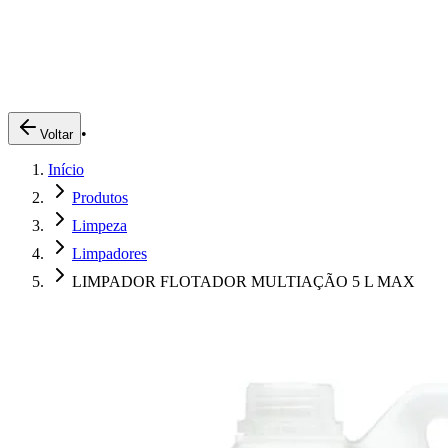
Produtos
Clientes
Descreva o que você está procurando
A Impakto
Pedidos Online
•
Voltar
Trabalhe Conosco
Início
Login
Produtos
Limpeza
Limpadores
LIMPADOR FLOTADOR MULTIAÇÃO 5 L MAX