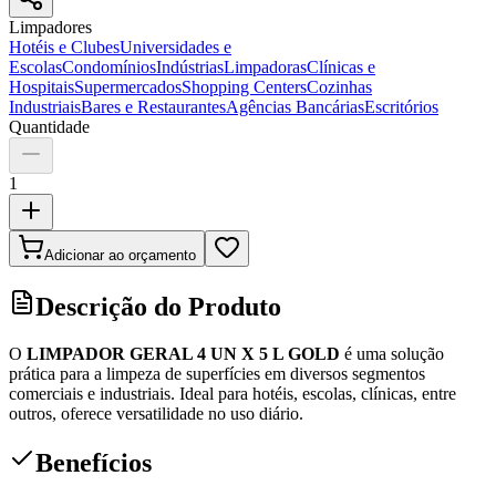
Limpadores
Hotéis e Clubes
Universidades e
Escolas
Condomínios
Indústrias
Limpadoras
Clínicas e
Hospitais
Supermercados
Shopping Centers
Cozinhas
Industriais
Bares e Restaurantes
Agências Bancárias
Escritórios
Quantidade
1
Adicionar ao orçamento
Descrição do Produto
O
LIMPADOR GERAL 4 UN X 5 L GOLD
é uma solução
prática para a limpeza de superfícies em diversos segmentos
comerciais e industriais. Ideal para hotéis, escolas, clínicas, entre
outros, oferece versatilidade no uso diário.
Benefícios