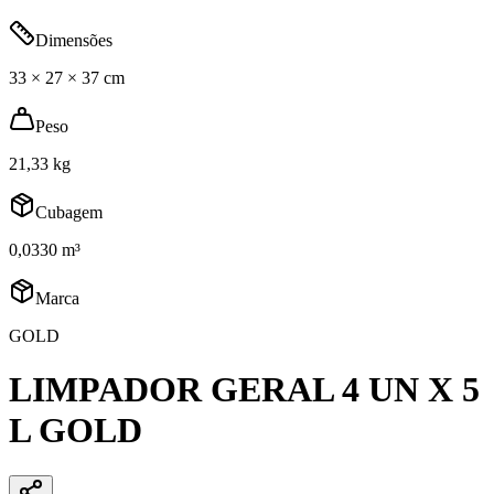
Dimensões
33 × 27 × 37 cm
Peso
21,33 kg
Cubagem
0,0330 m³
Marca
GOLD
LIMPADOR GERAL 4 UN X 5
L GOLD