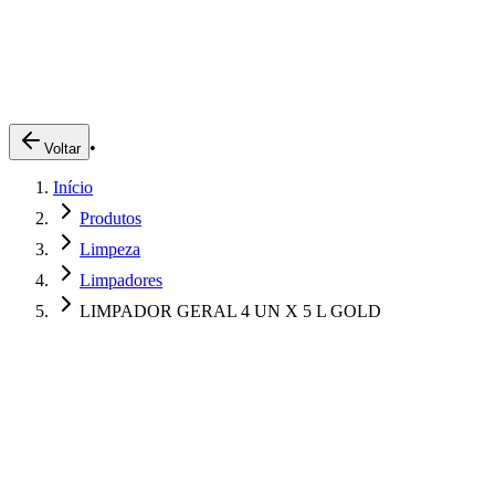
Produtos
Clientes
Descreva o que você está procurando
A Impakto
Pedidos Online
•
Voltar
Trabalhe Conosco
Início
Login
Produtos
Limpeza
Limpadores
LIMPADOR GERAL 4 UN X 5 L GOLD