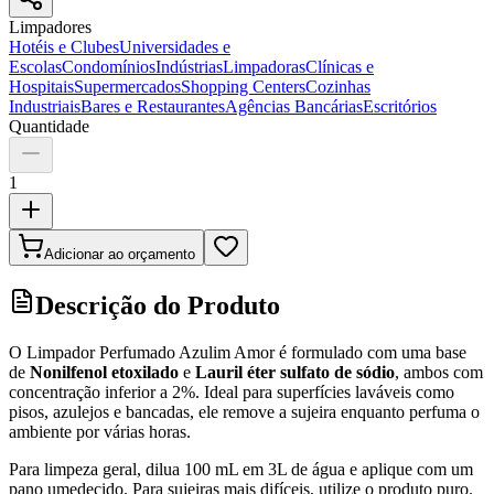
Limpadores
Hotéis e Clubes
Universidades e
Escolas
Condomínios
Indústrias
Limpadoras
Clínicas e
Hospitais
Supermercados
Shopping Centers
Cozinhas
Industriais
Bares e Restaurantes
Agências Bancárias
Escritórios
Quantidade
1
Adicionar ao orçamento
Descrição do Produto
O Limpador Perfumado Azulim Amor é formulado com uma base
de
Nonilfenol etoxilado
e
Lauril éter sulfato de sódio
, ambos com
concentração inferior a 2%. Ideal para superfícies laváveis como
pisos, azulejos e bancadas, ele remove a sujeira enquanto perfuma o
ambiente por várias horas.
Para limpeza geral, dilua 100 mL em 3L de água e aplique com um
pano umedecido. Para sujeiras mais difíceis, utilize o produto puro.