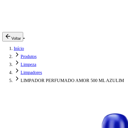
Produtos
Clientes
Descreva o que você está procurando
A Impakto
Pedidos Online
•
Voltar
Trabalhe Conosco
Início
Login
Produtos
Limpeza
Limpadores
LIMPADOR PERFUMADO AMOR 500 ML AZULIM