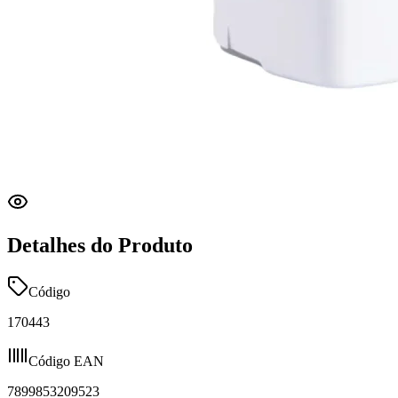
Detalhes do Produto
Código
170443
Código EAN
7899853209523