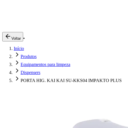
Produtos
Clientes
Descreva o que você está procurando
A Impakto
Pedidos Online
•
Voltar
Trabalhe Conosco
Início
Login
Produtos
Equipamentos para limpeza
Dispensers
PORTA HIG. KAI KAI SU-KKS04 IMPAKTO PLUS