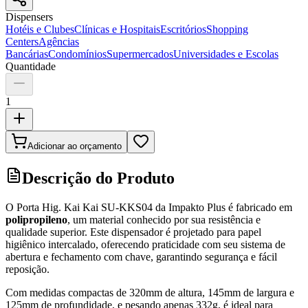
Dispensers
Hotéis e Clubes
Clínicas e Hospitais
Escritórios
Shopping
Centers
Agências
Bancárias
Condomínios
Supermercados
Universidades e Escolas
Quantidade
1
Adicionar ao orçamento
Descrição do Produto
O Porta Hig. Kai Kai SU-KKS04 da Impakto Plus é fabricado em
polipropileno
, um material conhecido por sua resistência e
qualidade superior. Este dispensador é projetado para papel
higiênico intercalado, oferecendo praticidade com seu sistema de
abertura e fechamento com chave, garantindo segurança e fácil
reposição.
Com medidas compactas de 320mm de altura, 145mm de largura e
125mm de profundidade, e pesando apenas 332g, é ideal para