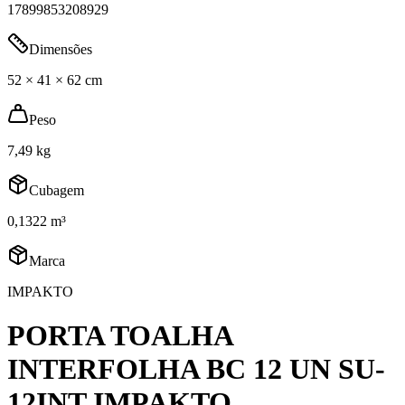
17899853208929
Dimensões
52 × 41 × 62 cm
Peso
7,49 kg
Cubagem
0,1322 m³
Marca
IMPAKTO
PORTA TOALHA
INTERFOLHA BC 12 UN SU-
12INT IMPAKTO