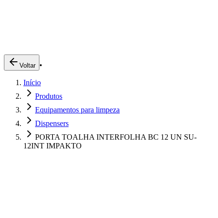
Produtos
Clientes
Descreva o que você está procurando
A Impakto
Pedidos Online
•
Voltar
Trabalhe Conosco
Início
Login
Produtos
Equipamentos para limpeza
Dispensers
PORTA TOALHA INTERFOLHA BC 12 UN SU-
12INT IMPAKTO