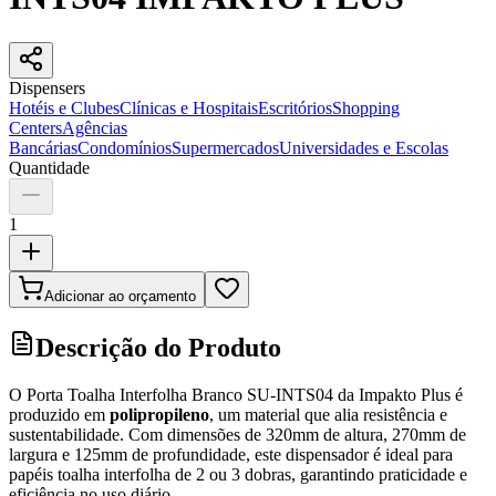
Dispensers
Hotéis e Clubes
Clínicas e Hospitais
Escritórios
Shopping
Centers
Agências
Bancárias
Condomínios
Supermercados
Universidades e Escolas
Quantidade
1
Adicionar ao orçamento
Descrição do Produto
O Porta Toalha Interfolha Branco SU-INTS04 da Impakto Plus é
produzido em
polipropileno
, um material que alia resistência e
sustentabilidade. Com dimensões de 320mm de altura, 270mm de
largura e 125mm de profundidade, este dispensador é ideal para
papéis toalha interfolha de 2 ou 3 dobras, garantindo praticidade e
eficiência no uso diário.