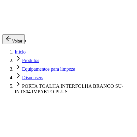
Produtos
Clientes
Descreva o que você está procurando
A Impakto
Pedidos Online
•
Voltar
Trabalhe Conosco
Início
Login
Produtos
Equipamentos para limpeza
Dispensers
PORTA TOALHA INTERFOLHA BRANCO SU-
INTS04 IMPAKTO PLUS