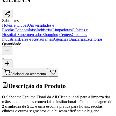
Sabonetes
Hotéis e Clubes
Universidades e
Escolas
Condomínios
Indústrias
Limpadoras
Clínicas e
Hospitais
Supermercados
Shopping Centers
Cozinhas
Industriais
Bares e Restaurantes
Agências Bancárias
Escritórios
Quantidade
1
Adicionar ao orçamento
Descrição do Produto
O Sabonete Espuma Floral da All Clean é ideal para a limpeza das
mãos em ambientes comerciais e institucionais. Com embalagem de
2 unidades de 5 L
, é uma escolha prática para hotéis, escolas,
clínicas e outros segmentos que buscam eficiência e higiene.