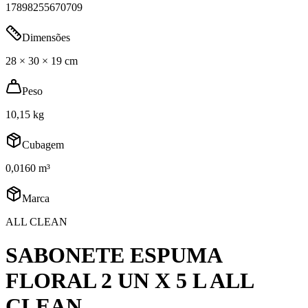
17898255670709
Dimensões
28 × 30 × 19 cm
Peso
10,15 kg
Cubagem
0,0160 m³
Marca
ALL CLEAN
SABONETE ESPUMA
FLORAL 2 UN X 5 L ALL
CLEAN