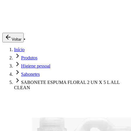
Produtos
Clientes
Descreva o que você está procurando
A Impakto
Pedidos Online
•
Voltar
Trabalhe Conosco
Início
Login
Produtos
Higiene pessoal
Sabonetes
SABONETE ESPUMA FLORAL 2 UN X 5 L ALL
CLEAN