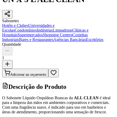
Sabonetes
Hotéis e Clubes
Universidades e
Escolas
Condomínios
Indústrias
Limpadoras
Clínicas e
Hospitais
Supermercados
Shopping Centers
Cozinhas
Industriais
Bares e Restaurantes
Agências Bancárias
Escritórios
Quantidade
1
Adicionar ao orçamento
Descrição do Produto
O Sabonete Líquido Orquídeas Brancas da
ALL CLEAN
é ideal
para a limpeza das mãos em ambientes corporativos e comerciais.
Com uma fragrância suave, é indicado para uso em banheiros e
áreas de atendimento, proporcionando uma sensação de frescor.