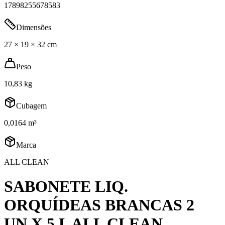
17898255678583
Dimensões
27 × 19 × 32 cm
Peso
10,83 kg
Cubagem
0,0164 m³
Marca
ALL CLEAN
SABONETE LIQ.
ORQUÍDEAS BRANCAS 2
UN X 5 L ALL CLEAN