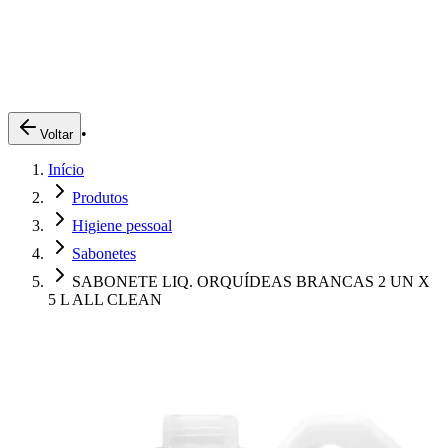
Produtos
Clientes
Descreva o que você está procurando
A Impakto
Pedidos Online
•
Voltar
Trabalhe Conosco
Início
Login
Produtos
Higiene pessoal
Sabonetes
SABONETE LIQ. ORQUÍDEAS BRANCAS 2 UN X
5 L ALL CLEAN