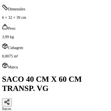
Dimensões
6 × 32 × 39 cm
Peso
3,99 kg
Cubagem
0,0075 m³
Marca
SACO 40 CM X 60 CM
TRANSP. VG
Sacos