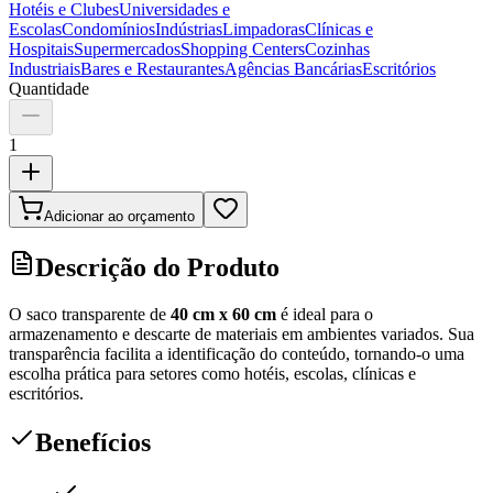
Hotéis e Clubes
Universidades e
Escolas
Condomínios
Indústrias
Limpadoras
Clínicas e
Hospitais
Supermercados
Shopping Centers
Cozinhas
Industriais
Bares e Restaurantes
Agências Bancárias
Escritórios
Quantidade
1
Adicionar ao orçamento
Descrição do Produto
O saco transparente de
40 cm x 60 cm
é ideal para o
armazenamento e descarte de materiais em ambientes variados. Sua
transparência facilita a identificação do conteúdo, tornando-o uma
escolha prática para setores como hotéis, escolas, clínicas e
escritórios.
Benefícios