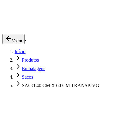
Produtos
Clientes
Descreva o que você está procurando
A Impakto
Pedidos Online
•
Voltar
Trabalhe Conosco
Início
Login
Produtos
Embalagens
Sacos
SACO 40 CM X 60 CM TRANSP. VG