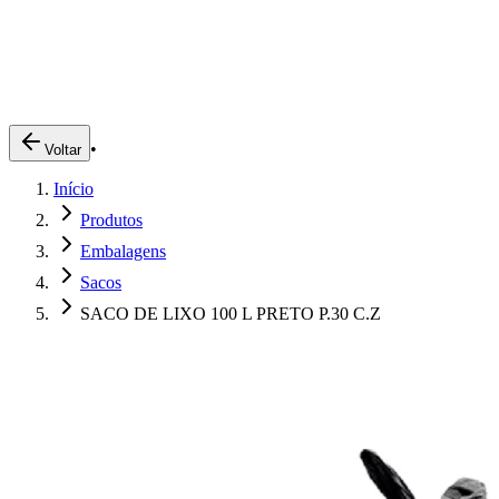
Produtos
Clientes
Descreva o que você está procurando
A Impakto
Pedidos Online
•
Voltar
Trabalhe Conosco
Início
Login
Produtos
Embalagens
Sacos
SACO DE LIXO 100 L PRETO P.30 C.Z