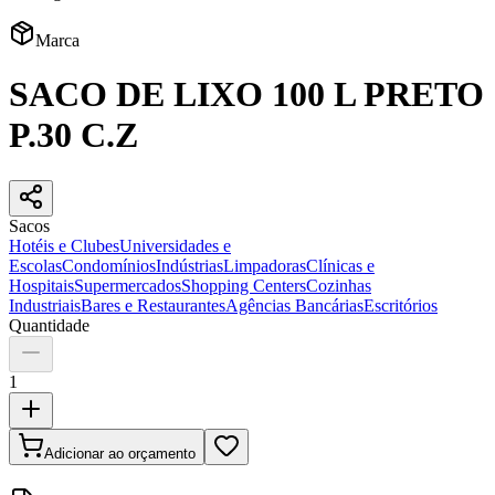
Marca
SACO DE LIXO 100 L PRETO
P.30 C.Z
Sacos
Hotéis e Clubes
Universidades e
Escolas
Condomínios
Indústrias
Limpadoras
Clínicas e
Hospitais
Supermercados
Shopping Centers
Cozinhas
Industriais
Bares e Restaurantes
Agências Bancárias
Escritórios
Quantidade
1
Adicionar ao orçamento