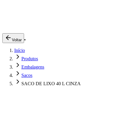
Produtos
Clientes
Descreva o que você está procurando
A Impakto
Pedidos Online
•
Voltar
Trabalhe Conosco
Início
Login
Produtos
Embalagens
Sacos
SACO DE LIXO 40 L CINZA