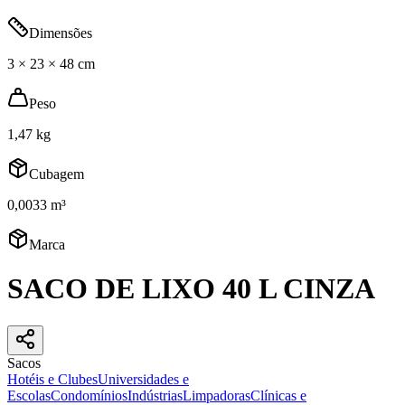
Dimensões
3 × 23 × 48 cm
Peso
1,47 kg
Cubagem
0,0033 m³
Marca
SACO DE LIXO 40 L CINZA
Sacos
Hotéis e Clubes
Universidades e
Escolas
Condomínios
Indústrias
Limpadoras
Clínicas e