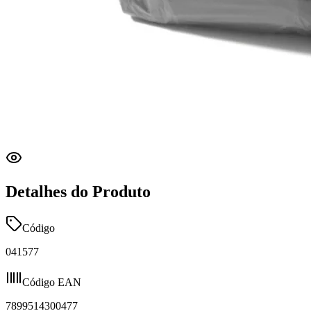
Detalhes do Produto
Código
041577
Código EAN
7899514300477