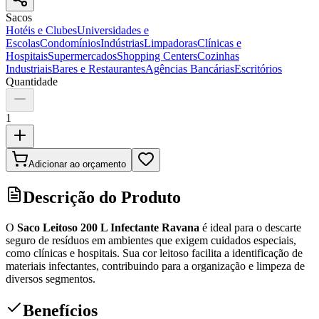
Sacos
Hotéis e Clubes
Universidades e
Escolas
Condomínios
Indústrias
Limpadoras
Clínicas e
Hospitais
Supermercados
Shopping Centers
Cozinhas
Industriais
Bares e Restaurantes
Agências Bancárias
Escritórios
Quantidade
1
Adicionar ao orçamento
Descrição do Produto
O
Saco Leitoso 200 L Infectante Ravana
é ideal para o descarte
seguro de resíduos em ambientes que exigem cuidados especiais,
como clínicas e hospitais. Sua cor leitoso facilita a identificação de
materiais infectantes, contribuindo para a organização e limpeza de
diversos segmentos.
Benefícios