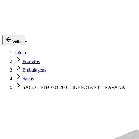
Produtos
Clientes
Descreva o que você está procurando
A Impakto
Pedidos Online
•
Voltar
Trabalhe Conosco
Início
Login
Produtos
Embalagens
Sacos
SACO LEITOSO 200 L INFECTANTE RAVANA