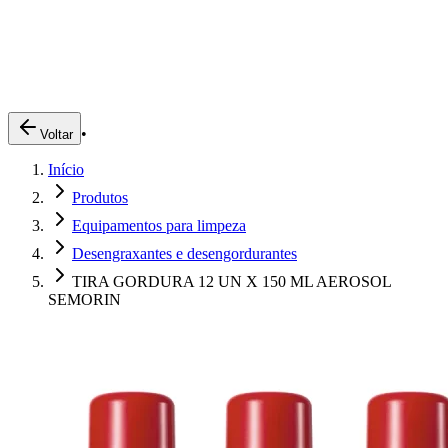
Produtos
Clientes
Descreva o que você está procurando
A Impakto
Pedidos Online
•
Voltar
Trabalhe Conosco
Início
Login
Produtos
Equipamentos para limpeza
Desengraxantes e desengordurantes
TIRA GORDURA 12 UN X 150 ML AEROSOL
SEMORIN