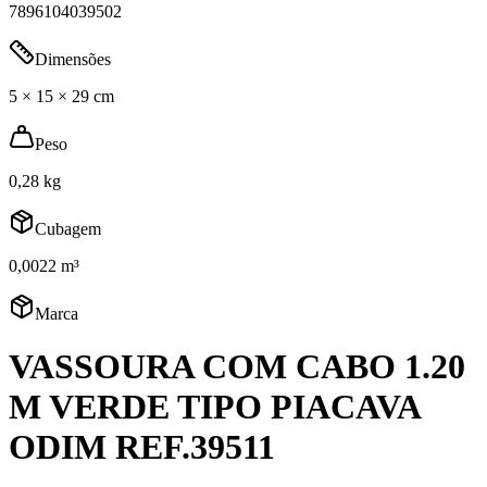
7896104039502
Dimensões
5 × 15 × 29 cm
Peso
0,28 kg
Cubagem
0,0022 m³
Marca
VASSOURA COM CABO 1.20
M VERDE TIPO PIACAVA
ODIM REF.39511