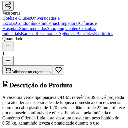
Vassouras
Hotéis e Clubes
Universidades e
Escolas
Condomínios
Indústrias
Limpadoras
Clínicas e
Hospitais
Supermercados
Shopping Centers
Cozinhas
Industriais
Bares e Restaurantes
Agências Bancárias
Escritórios
Quantidade
1
Adicionar ao orçamento
Descrição do Produto
A vassoura verde tipo piaçava ODIM, referência 39511, é projetada
para atender às necessidades de limpeza doméstica com eficiência.
Com um cabo plástico de 1,20 metros e diâmetro de 22 mm, oferece
um manuseio confortável e eficaz. Fabricada pela Indústria e
Comércio Oderich Ltda, esta vassoura possui um peso líquido de
0,59 kg, garantindo leveza e praticidade durante o uso.