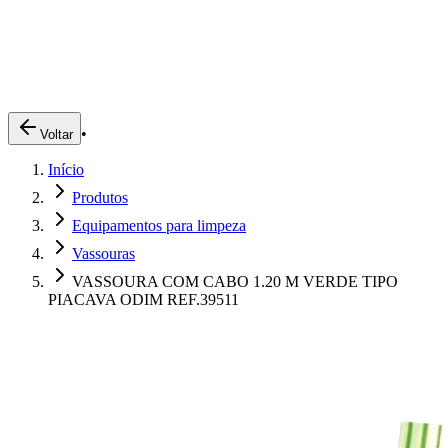
Produtos
Clientes
Descreva o que você está procurando
A Impakto
Pedidos Online
•
Voltar
Trabalhe Conosco
Início
Login
Produtos
Equipamentos para limpeza
Vassouras
VASSOURA COM CABO 1.20 M VERDE TIPO
PIACAVA ODIM REF.39511