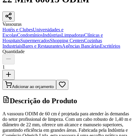
Vassouras
Hotéis e Clubes
Universidades e
Escolas
Condomínios
Indústrias
Limpadoras
Clínicas e
Hospitais
Supermercados
Shopping Centers
Cozinhas
Industriais
Bares e Restaurantes
Agências Bancárias
Escritórios
Quantidade
1
Adicionar ao orçamento
Descrição do Produto
A vassoura ODIM de 60 cm é projetada para atender às demandas
do setor profissional de limpeza. Com um cabo robusto de 1,40 m e
diâmetro de 22 mm, oferece um alcance e manuseio superiores,
garantindo eficiência em grandes áreas. Fabricada pela Indústria e
Comércio Oderich Ltda, esta vassoura é uma escolha prática para