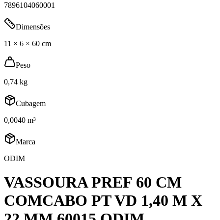
7896104060001
Dimensões
11 × 6 × 60 cm
Peso
0,74 kg
Cubagem
0,0040 m³
Marca
ODIM
VASSOURA PREF 60 CM
COMCABO PT VD 1,40 M X
22 MM 60015 ODIM