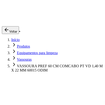
Produtos
Clientes
Descreva o que você está procurando
A Impakto
Pedidos Online
•
Voltar
Trabalhe Conosco
Início
Login
Produtos
Equipamentos para limpeza
Vassouras
VASSOURA PREF 60 CM COMCABO PT VD 1,40 M
X 22 MM 60015 ODIM