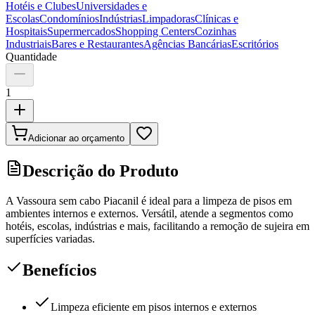
Hotéis e Clubes
Universidades e
Escolas
Condomínios
Indústrias
Limpadoras
Clínicas e
Hospitais
Supermercados
Shopping Centers
Cozinhas
Industriais
Bares e Restaurantes
Agências Bancárias
Escritórios
Quantidade
1
Adicionar ao orçamento
Descrição do Produto
A Vassoura sem cabo Piacanil é ideal para a limpeza de pisos em
ambientes internos e externos. Versátil, atende a segmentos como
hotéis, escolas, indústrias e mais, facilitando a remoção de sujeira em
superfícies variadas.
Benefícios
Limpeza eficiente em pisos internos e externos