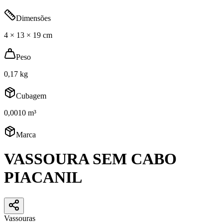
Dimensões
4 × 13 × 19 cm
Peso
0,17 kg
Cubagem
0,0010 m³
Marca
VASSOURA SEM CABO
PIACANIL
Vassouras